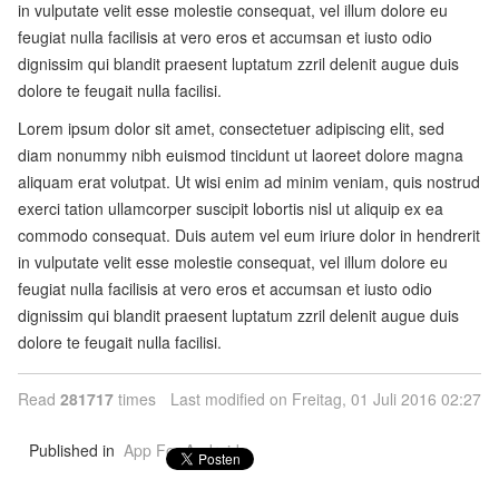
in vulputate velit esse molestie consequat, vel illum dolore eu
feugiat nulla facilisis at vero eros et accumsan et iusto odio
dignissim qui blandit praesent luptatum zzril delenit augue duis
dolore te feugait nulla facilisi.
Lorem ipsum dolor sit amet, consectetuer adipiscing elit, sed
diam nonummy nibh euismod tincidunt ut laoreet dolore magna
aliquam erat volutpat. Ut wisi enim ad minim veniam, quis nostrud
exerci tation ullamcorper suscipit lobortis nisl ut aliquip ex ea
commodo consequat. Duis autem vel eum iriure dolor in hendrerit
in vulputate velit esse molestie consequat, vel illum dolore eu
feugiat nulla facilisis at vero eros et accumsan et iusto odio
dignissim qui blandit praesent luptatum zzril delenit augue duis
dolore te feugait nulla facilisi.
Read
281717
times
Last modified on Freitag, 01 Juli 2016 02:27
Published in
App For Android