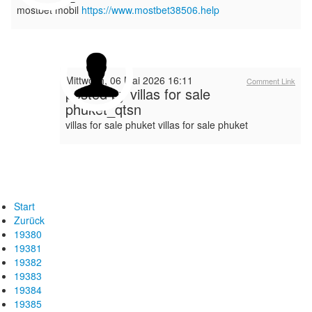
mostbet mobil
https://www.mostbet38506.help
Mittwoch, 06 Mai 2026 16:11
Comment Link
posted by
villas for sale
phuket_qtsn
villas for sale phuket villas for sale phuket
Start
Zurück
19380
19381
19382
19383
19384
19385