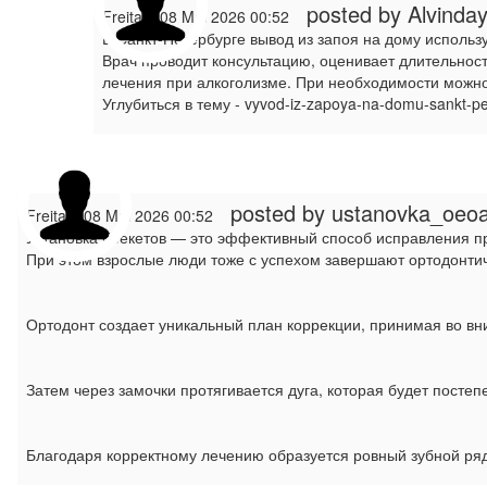
posted by Alvinda
Freitag, 08 Mai 2026 00:52
В Санкт-Петербурге вывод из запоя на дому использ
Врач проводит консультацию, оценивает длительнос
лечения при алкоголизме. При необходимости можно
Углубиться в тему - vyvod-iz-zapoya-na-domu-sankt-pe
posted by
ustanovka_oeo
Freitag, 08 Mai 2026 00:52
Установка брекетов — это эффективный способ исправления п
При этом взрослые люди тоже с успехом завершают ортодонти
Ортодонт создает уникальный план коррекции, принимая во вн
Затем через замочки протягивается дуга, которая будет посте
Благодаря корректному лечению образуется ровный зубной ря