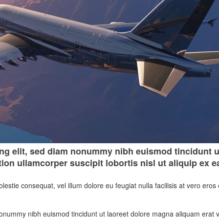
ng elit, sed diam nonummy nibh euismod tincidunt ut
tion ullamcorper suscipit lobortis nisl ut aliquip e
olestie consequat, vel illum dolore eu feugiat nulla facilisis at vero er
nonummy nibh euismod tincidunt ut laoreet dolore magna aliquam erat vo