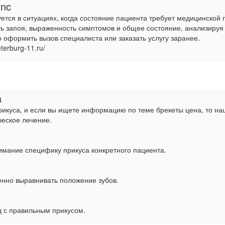
ync
уется в ситуациях, когда состояние пациента требует медицинской 
ть запоя, выраженность симптомов и общее состояние, анализируя
 оформить вызов специалиста или заказать услугу заранее.
terburg-11.ru/
a
рикуса, и если вы ищете информацию по теме брекеты цена, то н
ческое лечение.
имание специфику прикуса конкретного пациента.
пенно выравнивать положение зубов.
д с правильным прикусом.