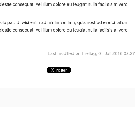
stie consequat, vel illum dolore eu feugiat nulla facilisis at vero
lutpat. Ut wisi enim ad minim veniam, quis nostrud exerci tation
stie consequat, vel illum dolore eu feugiat nulla facilisis at vero
Last modified on Freitag, 01 Juli 2016 02:27