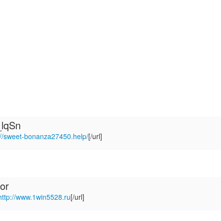
_lqSn
://sweet-bonanza27450.help/
[/url]
or
http://www.1win5528.ru
[/url]