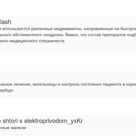
lash
м используются различные медикаменты, направленные на быстро
ьного абстинентного синдрома. Важно, что состав препаратов подб
ного медицинского специалиста.
альное лечение, капельницы и контроль состояния пациента в нарк
тербург
 shtori s elektroprivodom_yxKr
онные жалюзи