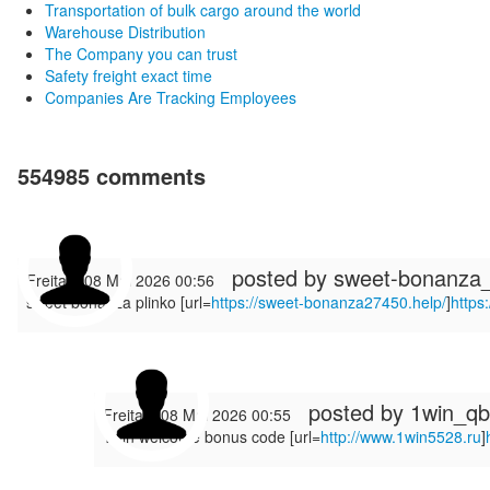
Transportation of bulk cargo around the world
Warehouse Distribution
The Company you can trust
Safety freight exact time
Companies Are Tracking Employees
554985
comments
posted by
sweet-bonanza
Freitag, 08 Mai 2026 00:56
sweet bonanza plinko [url=
https://sweet-bonanza27450.help/
]
https
posted by
1win_qb
Freitag, 08 Mai 2026 00:55
1win welcome bonus code [url=
http://www.1win5528.ru
]