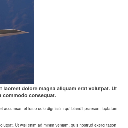
 laoreet dolore magna aliquam erat volutpat. Ut
x ea commodo consequat.
os et accumsan et iusto odio dignissim qui blandit praesent luptatum
lutpat. Ut wisi enim ad minim veniam, quis nostrud exerci tation