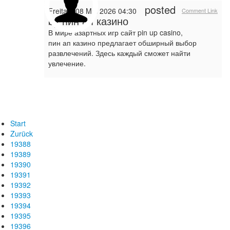
posted
Freitag, 08 Mai 2026 04:30
Comment Link
by
пин ап казино
В мире азартных игр сайт pin up casino,
пин ап казино предлагает обширный выбор
развлечений. Здесь каждый сможет найти
увлечение.
Start
Zurück
19388
19389
19390
19391
19392
19393
19394
19395
19396