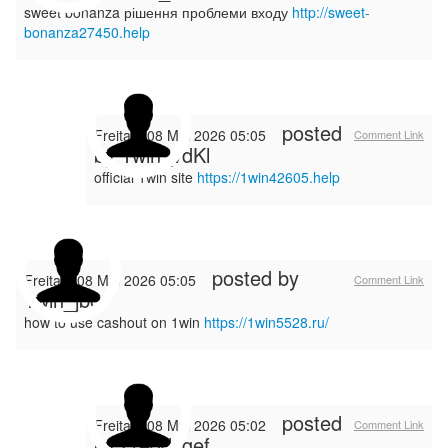
sweet bonanza рішення проблеми входу
http://sweet-
bonanza27450.help
posted
Freitag, 08 Mai 2026 05:05
Comment Link
by
1win_vdKl
official 1win site
https://1win42605.help
posted by
Freitag, 08 Mai 2026 05:05
Comment Link
1win_jbor
how to use cashout on 1win
https://1win5528.ru/
posted
Freitag, 08 Mai 2026 05:02
Comment Link
by
Freddygef