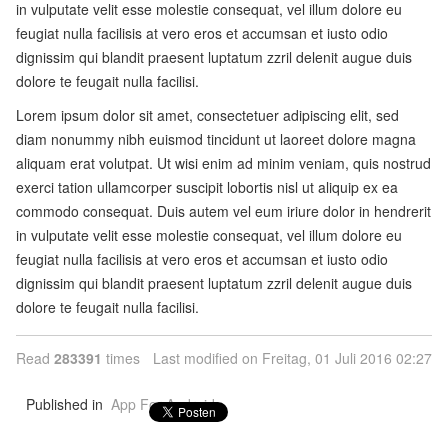
in vulputate velit esse molestie consequat, vel illum dolore eu
feugiat nulla facilisis at vero eros et accumsan et iusto odio
dignissim qui blandit praesent luptatum zzril delenit augue duis
dolore te feugait nulla facilisi.
Lorem ipsum dolor sit amet, consectetuer adipiscing elit, sed
diam nonummy nibh euismod tincidunt ut laoreet dolore magna
aliquam erat volutpat. Ut wisi enim ad minim veniam, quis nostrud
exerci tation ullamcorper suscipit lobortis nisl ut aliquip ex ea
commodo consequat. Duis autem vel eum iriure dolor in hendrerit
in vulputate velit esse molestie consequat, vel illum dolore eu
feugiat nulla facilisis at vero eros et accumsan et iusto odio
dignissim qui blandit praesent luptatum zzril delenit augue duis
dolore te feugait nulla facilisi.
Read
283391
times
Last modified on Freitag, 01 Juli 2016 02:27
Published in
App For Android