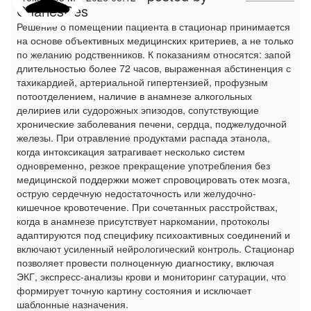
CharlesDes
Решение о помещении пациента в стационар принимается
на основе объективных медицинских критериев, а не только
по желанию родственников. К показаниям относятся: запой
длительностью более 72 часов, выраженная абстиненция с
тахикардией, артериальной гипертензией, профузным
потоотделением, наличие в анамнезе алкогольных
делириев или судорожных эпизодов, сопутствующие
хронические заболевания печени, сердца, поджелудочной
железы. При отравление продуктами распада этанола,
когда интоксикация затрагивает несколько систем
одновременно, резкое прекращение употребления без
медицинской поддержки может спровоцировать отек мозга,
острую сердечную недостаточность или желудочно-
кишечное кровотечение. При сочетанных расстройствах,
когда в анамнезе присутствует наркомании, протоколы
адаптируются под специфику психоактивных соединений и
включают усиленный нейрологический контроль. Стационар
позволяет провести полноценную диагностику, включая
ЭКГ, экспресс-анализы крови и мониторинг сатурации, что
формирует точную картину состояния и исключает
шаблонные назначения.