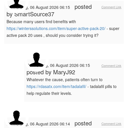
posted
Donnerstag, 06 August 2026 06:15
Comment Link
by
SmartSource37
Because many users find benefits with
https://winterssolutions.com/item/super-active-pack-20/
- super
active pack 20 uses , should you consider trying it?
Donnerstag, 06 August 2026 06:15
Comment Link
posted by
MaryJ92
Whatever the cause, patients often turn to
https://rdasatx.com/item/tadalafil/
- tadalafil pills to
help regulate their levels.
posted
Donnerstag, 06 August 2026 06:14
Comment Link