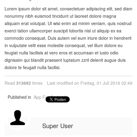
Lorem ipsum dolor sit amet, consectetuer adipiscing elit, sed diam
nonummy nibh euismod tincidunt ut laoreet dolore magna
aliquam erat volutpat. Ut wisi enim ad minim veniam, quis nostrud
exerci tation ullamcorper suscipit lobortis nisl ut aliquip ex ea
commodo consequat. Duis autem vel eum iriure dolor in hendrerit
in vulputate velit esse molestie consequat, vel illum dolore eu
feugiat nulla facilisis at vero eros et accumsan et iusto odio
dignissim qui blandit praesent luptatum zzril delenit augue duis
dolore te feugait nulla facilisi.
Read
313692
times
Last modified on Freitag, 01 Juli 2016 02:49
Published in
App For Android
Super User