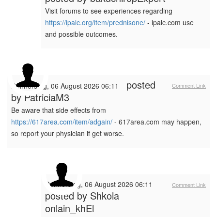
Visit forums to see experiences regarding
https://ipalc.org/item/prednisone/
- ipalc.com use
and possible outcomes.
posted
Donnerstag, 06 August 2026 06:11
Comment Link
by
PatriciaM3
Be aware that side effects from
https://617area.com/item/adgain/
- 617area.com may happen,
so report your physician if get worse.
Donnerstag, 06 August 2026 06:11
Comment Link
posted by
Shkola
onlain_khEl