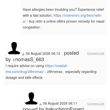
Have allergies been troubling you? Experience relief
with a fast solution.
https://mainemrc.org/item/retin-
a/
- buy retin a online offers proven remedy for nasal
congestion.
posted
Donnerstag, 06 August 2026 06:12
Comment Link
by
ThomasS_663
I require advice on using
https://coastal-
ims.com/drug/zithromax/
- zithromax , especially regarding
dosage and side effects
Donnerstag, 06 August 2026 06:11
Comment Link
posted by
bakuchiropExpert