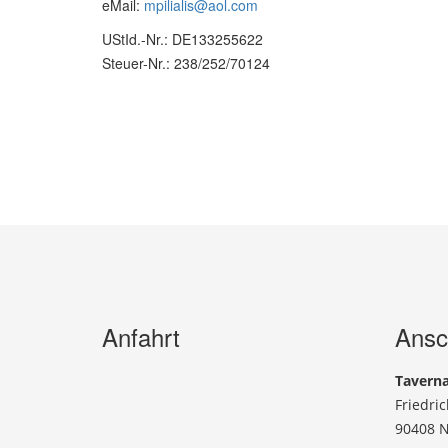
eMail:
mpilialis@aol.com
UStId.-Nr.: DE133255622
Steuer-Nr.: 238/252/70124
Anfahrt
Ansch
Tavern
Friedric
90408 