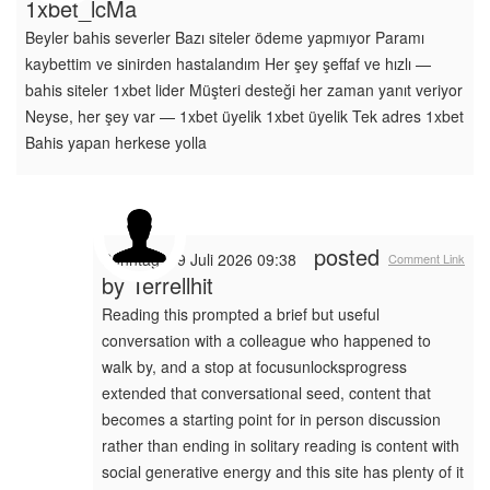
1xbet_lcMa
Beyler bahis severler Bazı siteler ödeme yapmıyor Paramı
kaybettim ve sinirden hastalandım Her şey şeffaf ve hızlı —
bahis siteler 1xbet lider Müşteri desteği her zaman yanıt veriyor
Neyse, her şey var — 1xbet üyelik 1xbet üyelik Tek adres 1xbet
Bahis yapan herkese yolla
posted
Sonntag, 19 Juli 2026 09:38
Comment Link
by
Terrellhit
Reading this prompted a brief but useful
conversation with a colleague who happened to
walk by, and a stop at focusunlocksprogress
extended that conversational seed, content that
becomes a starting point for in person discussion
rather than ending in solitary reading is content with
social generative energy and this site has plenty of it