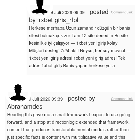
posted
Sonntag, 19 Juli 2026 09:39
Comment Link
by
1xbet giris_rfpl
Herkese merhaba Uzun zamandır düzgün bir bahis
sitesi bulmak çok zor Tam 12 site denedim Bu site
kesinlikle iyi çalışıyor — 1xbet yeni giriş kolay
Müşteri desteği 7/24 aktif Neyse, her şey mevcut —
1xbet yeni giriş adresi 1xbet yeni giriş adresi Tek
adres 1xbet giriş Bahis yapan herkese yolla
posted by
Sonntag, 19 Juli 2026 09:39
Comment Link
Abrahamdes
Reading this gave me a small framework I expect to use going
forward, and a stop at directionlogic extended that framework,
content that produces transferable mental models rather than
just specific facts is content with multiplicative value and this