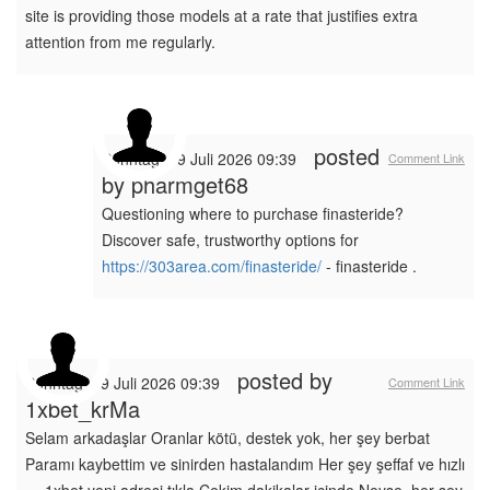
site is providing those models at a rate that justifies extra
attention from me regularly.
posted
Sonntag, 19 Juli 2026 09:39
Comment Link
by
pharmget68
Questioning where to purchase finasteride?
Discover safe, trustworthy options for
https://303area.com/finasteride/
- finasteride .
posted by
Sonntag, 19 Juli 2026 09:39
Comment Link
1xbet_krMa
Selam arkadaşlar Oranlar kötü, destek yok, her şey berbat
Paramı kaybettim ve sinirden hastalandım Her şey şeffaf ve hızlı