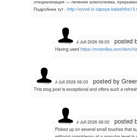
специализация — лечение алкоголизма, прерывани
Подробнее тут -
http://vyvod-iz-zapoya-balashiha13.
posted 
Sonntag, 19 Juli 2026 06:03
Having used
https://mnsmiles.com/item/ni
posted by
Green
Sonntag, 19 Juli 2026 06:03
This blog post is exceptional and offers such a refres
posted 
Sonntag, 19 Juli 2026 06:02
Picked up on several small touches that s
editorial consistency at a granular level is