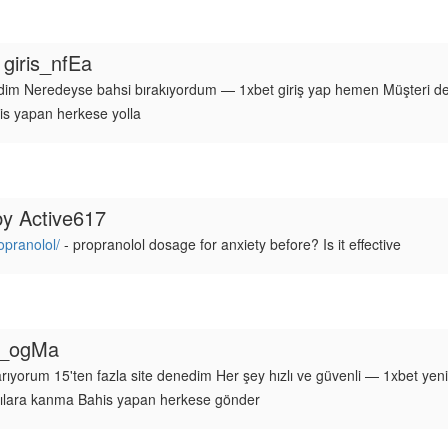
 giris_nfEa
dim Neredeyse bahsi bırakıyordum — 1xbet giriş yap hemen Müşteri dest
his yapan herkese yolla
by
Active617
opranolol/
- propranolol dosage for anxiety before? Is it effective
t_ogMa
 arıyorum 15'ten fazla site denedim Her şey hızlı ve güvenli — 1xbet ye
rıcılara kanma Bahis yapan herkese gönder