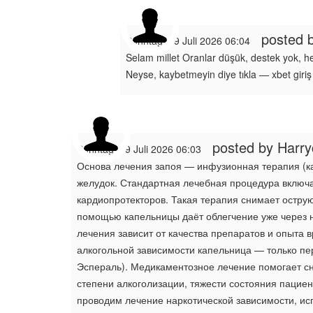
posted 
Sonntag, 19 Juli 2026 06:04
Selam millet Oranlar düşük, destek yok, her
Neyse, kaybetmeyin diye tıkla — xbet giriş
posted by Harr
Sonntag, 19 Juli 2026 06:03
Основа лечения запоя — инфузионная терапия (ка
желудок. Стандартная лечебная процедура включа
кардиопротекторов. Такая терапия снимает острую
помощью капельницы даёт облегчение уже через н
лечения зависит от качества препаратов и опыта
алкогольной зависимости капельница — только п
Эспераль). Медикаментозное лечение помогает сни
степени алкоголизации, тяжести состояния пацие
проводим лечение наркотической зависимости, ис