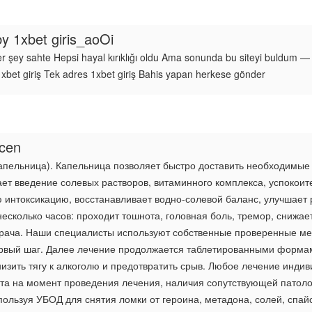
by
1xbet giris_aoOi
 şey sahte Hepsi hayal kırıklığı oldu Ama sonunda bu siteyi buldum — 1xb
 xbet giriş Tek adres 1xbet giriş Bahis yapan herkese gönder
ycen
пельница). Капельница позволяет быстро доставить необходимые 
ет введение солевых растворов, витаминного комплекса, успокоите
 интоксикацию, восстанавливает водно-солевой баланс, улучшает р
есколько часов: проходит тошнота, головная боль, тремор, снижа
 врача. Наши специалисты используют собственные проверенные ме
ервый шаг. Далее лечение продолжается таблетированными формам
зить тягу к алкоголю и предотвратить срыв. Любое лечение индиви
нта на момент проведения лечения, наличия сопутствующей патоло
пользуя УБОД для снятия ломки от героина, метадона, солей, спа