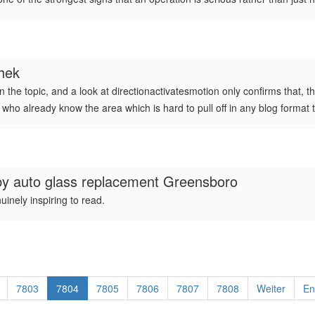
hek
 topic, and a look at directionactivatesmotion only confirms that, the 
 who already know the area which is hard to pull off in any blog forma
by
auto glass replacement Greensboro
inely inspiring to read.
7803
7804
7805
7806
7807
7808
Weiter
En