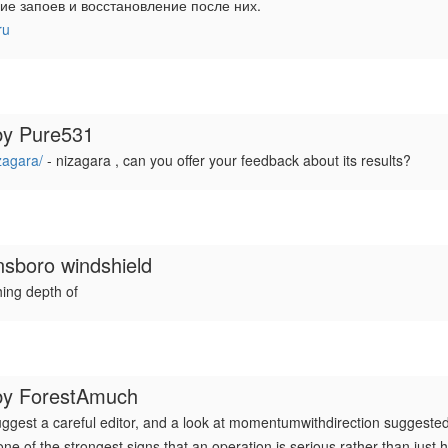
е запоев и восстановление после них.
ru
by
Pure531
zagara/
- nizagara , can you offer your feedback about its results?
sboro windshield
hing depth of
by
ForestAmuch
uggest a careful editor, and a look at momentumwithdirection suggeste
 one of the strongest signs that an operation is serious rather than just