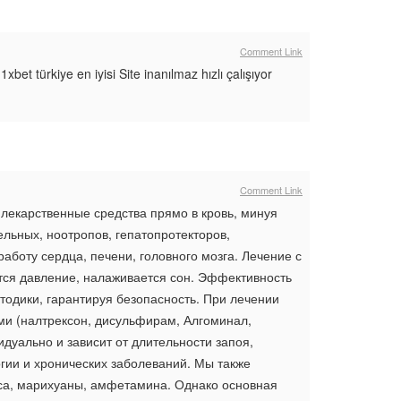
Comment Link
et türkiye en iyisi Site inanılmaz hızlı çalışıyor
Comment Link
лекарственные средства прямо в кровь, минуя
льных, ноотропов, гепатопротекторов,
аботу сердца, печени, головного мозга. Лечение с
ется давление, налаживается сон. Эффективность
тодики, гарантируя безопасность. При лечении
и (налтрексон, дисульфирам, Алгоминал,
дуально и зависит от длительности запоя,
гии и хронических заболеваний. Мы также
йса, марихуаны, амфетамина. Однако основная