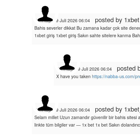
posted by
1xbet
Sonntag, 19 Juli 2026 06:04
Bahis severler dikkat Bu zamana kadar çok site dene
1xbet giriş 1xbet giriş Sakın sahte sitelere kanma Ba
posted 
Sonntag, 19 Juli 2026 06:04
X have you taken
https://nabba-us.com/pr
posted by
1xbe
Sonntag, 19 Juli 2026 06:04
Selam millet Uzun zamandır güvenilir bir bahis sitesi
linkte tüm bilgiler var — 1x bet 1x bet Sakın dolandı