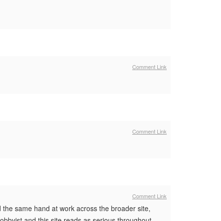
Comment Link
Comment Link
Comment Link
d the same hand at work across the broader site,
 hobbyist and this site reads as serious throughout.