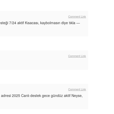
Comment Link
eği 7/24 aktif Kısacası, kaybolmasın diye tıkla —
Comment Link
Comment Link
ni adresi 2025 Canlı destek gece gündüz aktif Neyse,