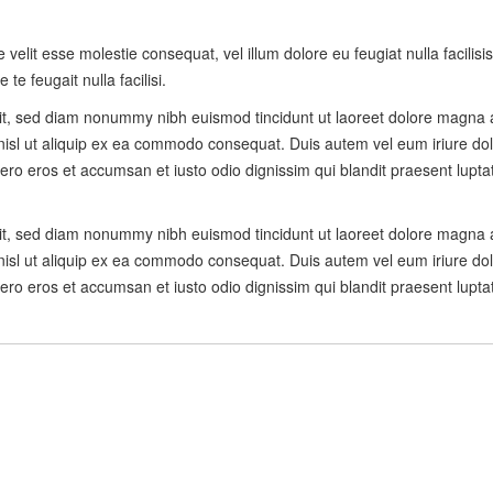
e velit esse molestie consequat, vel illum dolore eu feugiat nulla facilis
te feugait nulla facilisi.
lit, sed diam nonummy nibh euismod tincidunt ut laoreet dolore magna 
 nisl ut aliquip ex ea commodo consequat. Duis autem vel eum iriure dolo
t vero eros et accumsan et iusto odio dignissim qui blandit praesent lupta
lit, sed diam nonummy nibh euismod tincidunt ut laoreet dolore magna 
 nisl ut aliquip ex ea commodo consequat. Duis autem vel eum iriure dolo
t vero eros et accumsan et iusto odio dignissim qui blandit praesent lupta